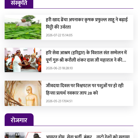
संस्कृति
हरी खाद ढेंचा अपनाकर कृषक प्रफुल्ल साहू ने बढ़ाई
मिट्टी की उर्वरता
2026-07-22 15:14:05
हरि सेवा आश्रम (हरिद्वार) के विशाल संत सम्मेलन में
पूर्ण गुरु श्री करौली शंकर दास जी महाराज ने की
सहभागिता, मुख्यमंत्री और दिग्गज संतों द्वारा हुए
2026-06-23 18:28:10
सम्मानित
जीवदया दिवस पर विश्वपटल पर पशुओं पर हो रही
हिन्सा प्रत्यर्थ नवकार जाप 28 को
2026-05-23 17:04:51
रोजगार
आयरन डोम, सेना भर्ती, बंकर... नाटो देशों को सताया