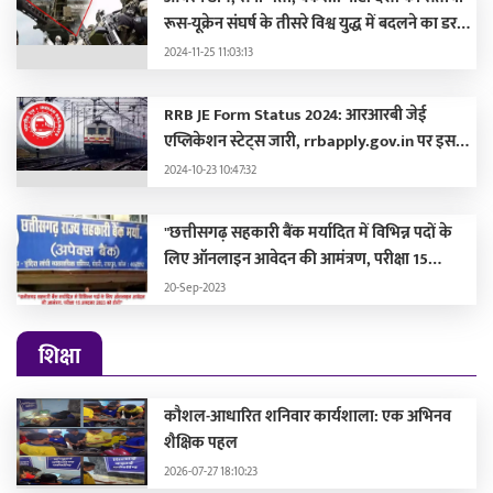
रूस-यूक्रेन संघर्ष के तीसरे विश्व युद्ध में बदलने का डर,
लड़ाई की तैयारी में जुटे
2024-11-25 11:03:13
RRB JE Form Status 2024: आरआरबी जेई
एप्लिकेशन स्टेट्स जारी, rrbapply.gov.in पर इस
दिन आएगा एडमिट कार्ड
2024-10-23 10:47:32
"छत्तीसगढ़ सहकारी बैंक मर्यादित में विभिन्न पदों के
लिए ऑनलाइन आवेदन की आमंत्रण, परीक्षा 15
अक्टूबर 2023 को होगी"
20-Sep-2023
शिक्षा
कौशल-आधारित शनिवार कार्यशाला: एक अभिनव
शैक्षिक पहल
2026-07-27 18:10:23