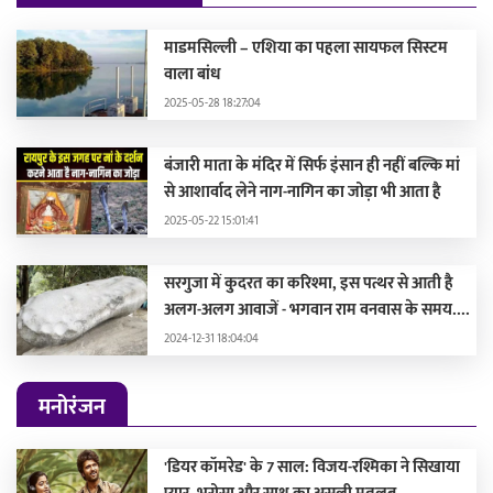
माडमसिल्ली – एशिया का पहला सायफल सिस्टम
वाला बांध
2025-05-28 18:27:04
बंजारी माता के मंदिर में सिर्फ इंसान ही नहीं बल्कि मां
से आशार्वाद लेने नाग-नागिन का जोड़ा भी आता है
2025-05-22 15:01:41
सरगुजा में कुदरत का करिश्मा, इस पत्थर से आती है
अलग-अलग आवाजें - भगवान राम वनवास के समय....
2024-12-31 18:04:04
मनोरंजन
'डियर कॉमरेड' के 7 साल: विजय-रश्मिका ने सिखाया