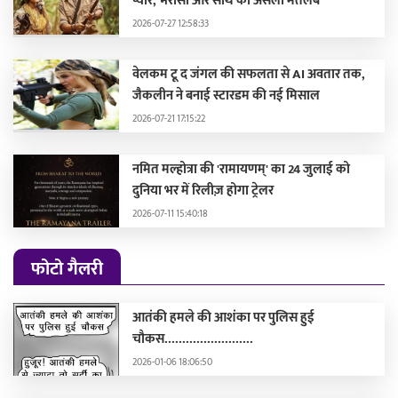
प्यार, भरोसा और साथ का असली मतलब
2026-07-27 12:58:33
वेलकम टू द जंगल की सफलता से AI अवतार तक,
जैकलीन ने बनाई स्टारडम की नई मिसाल
2026-07-21 17:15:22
नमित मल्होत्रा की 'रामायणम्' का 24 जुलाई को
दुनिया भर में रिलीज़ होगा ट्रेलर
2026-07-11 15:40:18
फोटो गैलरी
आतंकी हमले की आशंका पर पुलिस हुई
चौकस.........................
2026-01-06 18:06:50