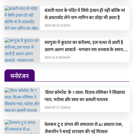
बंजारी माता के मंदिर में सिर्फ इंसान ही नहीं बल्कि मां
से आशार्वाद लेने नाग-नागिन का जोड़ा भी आता है
2025-05-22 15:01:41
सरगुजा में कुदरत का करिश्मा, इस पत्थर से आती है
अलग-अलग आवाजें - भगवान राम वनवास के समय....
2024-12-31 18:04:04
मनोरंजन
'डियर कॉमरेड' के 7 साल: विजय-रश्मिका ने सिखाया
प्यार, भरोसा और साथ का असली मतलब
2026-07-27 12:58:33
वेलकम टू द जंगल की सफलता से AI अवतार तक,
जैकलीन ने बनाई स्टारडम की नई मिसाल