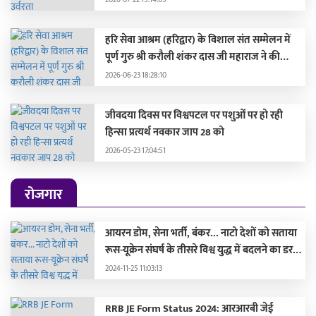
2026-07-22 15:14:05
हरि सेवा आश्रम (हरिद्वार) के विशाल संत सम्मेलन में
पूर्ण गुरु श्री करौली शंकर दास जी महाराज ने की
सहभागिता, मुख्यमंत्री और दिग्गज संतों द्वारा हुए
2026-06-23 18:28:10
सम्मानित
जीवदया दिवस पर विश्वपटल पर पशुओं पर हो रही
हिन्सा प्रत्यर्थ नवकार जाप 28 को
2026-05-23 17:04:51
रोजगार
आयरन डोम, सेना भर्ती, बंकर... नाटो देशों को सताया
रूस-यूक्रेन संघर्ष के तीसरे विश्व युद्ध में बदलने का डर,
लड़ाई की तैयारी में जुटे
2024-11-25 11:03:13
RRB JE Form Status 2024: आरआरबी जेई