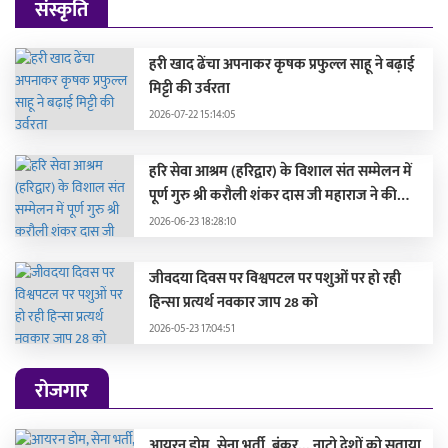
संस्कृति
हरी खाद ढेंचा अपनाकर कृषक प्रफुल्ल साहू ने बढ़ाई
मिट्टी की उर्वरता
2026-07-22 15:14:05
हरि सेवा आश्रम (हरिद्वार) के विशाल संत सम्मेलन में
पूर्ण गुरु श्री करौली शंकर दास जी महाराज ने की
सहभागिता, मुख्यमंत्री और दिग्गज संतों द्वारा हुए
2026-06-23 18:28:10
सम्मानित
जीवदया दिवस पर विश्वपटल पर पशुओं पर हो रही
हिन्सा प्रत्यर्थ नवकार जाप 28 को
2026-05-23 17:04:51
रोजगार
आयरन डोम, सेना भर्ती, बंकर... नाटो देशों को सताया