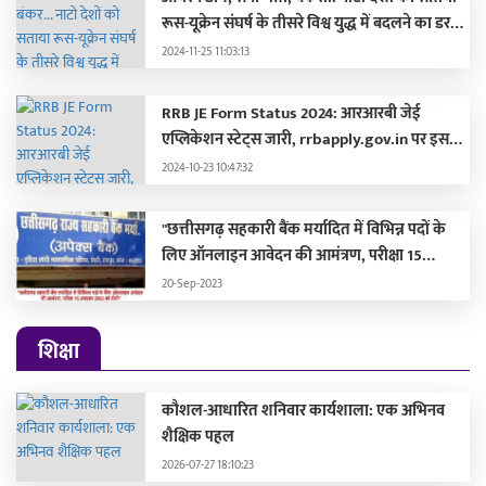
रूस-यूक्रेन संघर्ष के तीसरे विश्व युद्ध में बदलने का डर,
लड़ाई की तैयारी में जुटे
2024-11-25 11:03:13
RRB JE Form Status 2024: आरआरबी जेई
एप्लिकेशन स्टेट्स जारी, rrbapply.gov.in पर इस
दिन आएगा एडमिट कार्ड
2024-10-23 10:47:32
"छत्तीसगढ़ सहकारी बैंक मर्यादित में विभिन्न पदों के
लिए ऑनलाइन आवेदन की आमंत्रण, परीक्षा 15
अक्टूबर 2023 को होगी"
20-Sep-2023
शिक्षा
कौशल-आधारित शनिवार कार्यशाला: एक अभिनव
शैक्षिक पहल
2026-07-27 18:10:23