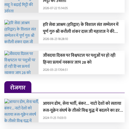
मिट्टी की उर्वरता
2026-07-22 15:14:05
हरि सेवा आश्रम (हरिद्वार) के विशाल संत सम्मेलन में
पूर्ण गुरु श्री करौली शंकर दास जी महाराज ने की
सहभागिता, मुख्यमंत्री और दिग्गज संतों द्वारा हुए
2026-06-23 18:28:10
सम्मानित
जीवदया दिवस पर विश्वपटल पर पशुओं पर हो रही
हिन्सा प्रत्यर्थ नवकार जाप 28 को
2026-05-23 17:04:51
रोजगार
आयरन डोम, सेना भर्ती, बंकर... नाटो देशों को सताया
रूस-यूक्रेन संघर्ष के तीसरे विश्व युद्ध में बदलने का डर,
लड़ाई की तैयारी में जुटे
2024-11-25 11:03:13