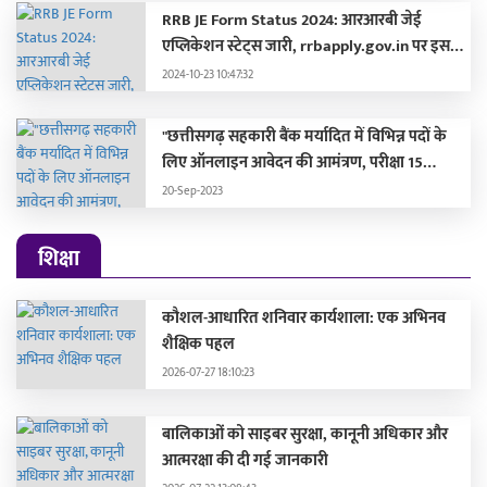
RRB JE Form Status 2024: आरआरबी जेई
एप्लिकेशन स्टेट्स जारी, rrbapply.gov.in पर इस
दिन आएगा एडमिट कार्ड
2024-10-23 10:47:32
"छत्तीसगढ़ सहकारी बैंक मर्यादित में विभिन्न पदों के
लिए ऑनलाइन आवेदन की आमंत्रण, परीक्षा 15
अक्टूबर 2023 को होगी"
20-Sep-2023
शिक्षा
कौशल-आधारित शनिवार कार्यशाला: एक अभिनव
शैक्षिक पहल
2026-07-27 18:10:23
बालिकाओं को साइबर सुरक्षा, कानूनी अधिकार और
आत्मरक्षा की दी गई जानकारी