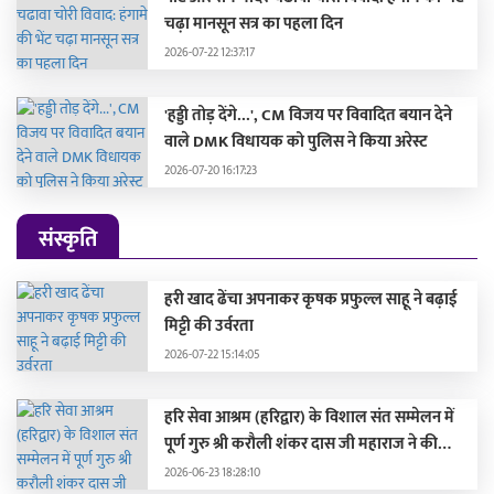
चढ़ा मानसून सत्र का पहला दिन
2026-07-22 12:37:17
'हड्डी तोड़ देंगे...', CM विजय पर विवादित बयान देने
वाले DMK विधायक को पुलिस ने किया अरेस्ट
2026-07-20 16:17:23
संस्कृति
हरी खाद ढेंचा अपनाकर कृषक प्रफुल्ल साहू ने बढ़ाई
मिट्टी की उर्वरता
2026-07-22 15:14:05
हरि सेवा आश्रम (हरिद्वार) के विशाल संत सम्मेलन में
पूर्ण गुरु श्री करौली शंकर दास जी महाराज ने की
सहभागिता, मुख्यमंत्री और दिग्गज संतों द्वारा हुए
2026-06-23 18:28:10