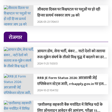
सम्मानित
जीवदया दिवस पर विश्वपटल पर पशुओं पर हो रही
हिन्सा प्रत्यर्थ नवकार जाप 28 को
2026-05-23 17:04:51
रोजगार
आयरन डोम, सेना भर्ती, बंकर... नाटो देशों को सताया
रूस-यूक्रेन संघर्ष के तीसरे विश्व युद्ध में बदलने का डर,
लड़ाई की तैयारी में जुटे
2024-11-25 11:03:13
RRB JE Form Status 2024: आरआरबी जेई
एप्लिकेशन स्टेट्स जारी, rrbapply.gov.in पर इस
दिन आएगा एडमिट कार्ड
2024-10-23 10:47:32
"छत्तीसगढ़ सहकारी बैंक मर्यादित में विभिन्न पदों के
लिए ऑनलाइन आवेदन की आमंत्रण, परीक्षा 15