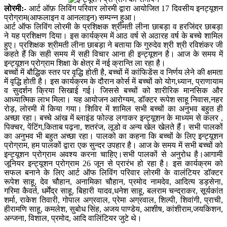
लोरमी:-
आर्ट ऑफ़ लिविंग परिवार लोरमी द्वारा आयोजित 17 दिवसीय इनट्यूशन
प्रोग्राम(आफलाइन व‌‌‌ आनलाइन) सम्पन्न हुआ।
आर्ट ऑफ लिविंग लोरमी के प्रशिक्षक श्रीमती लीना छाबड़ा व हरजिंदर छाबड़ा
ने यह प्रशिक्षण दिया। इस कार्यक्रम में आठ वर्ष से अठारह वर्ष के बच्चे शामिल
हुए। प्रशिक्षक श्रीमती लीना छाबड़ा ने बताया कि गुरुदेव श्री श्री रविशंकर जी
कहते हैं कि सही समय में सही विचार आना ही इन्ट्यूशन है। आज के समय में
इन्ट्यूशन प्रोग्राम शिक्षा के क्षेत्र में नई क्रान्ति ला रहा है।
बच्चों में बौद्धिक स्तर पर वृद्धि होती है, बच्चों में कांफिडेंस व निर्णय लेने की क्षमता
में वृद्धि होती है। इस कार्यक्रम के दौरान कोर्स में बच्चों को योग,ध्यान, प्राणायाम
व सुदर्शन क्रिया सिखाई गई। जिससे बच्चों को शारीरिक मानसिक और
आध्यात्मिक लाभ मिला। यह आयोजन आरोग्यम, डॉक्टर रूपेश साहू निवास,नहर
रोड़, लोरमी में किया गया। शिविर में शामिल सभी बच्चों का अनुभव बहुत ही
अच्छा रहा। बच्चे आंख में ब्लाइंड फोल्ड लगाकर इन्ट्यूशन के माध्यम से कलर ,
पिक्चर, पेंटिंग,किताब पढ़ना, शतरंज, लूडो व अन्य खेल खेलते हैं। सभी पालकों
का अनुभव भी बहुत अच्छा रहा। पालको का कहना कि बच्चों के लिए इन्ट्यूशन
प्रोग्राम, हम पालकों द्वारा एक सुन्दर उपहार है। आज के समय में सभी बच्चों को
इन्ट्यूशन प्रोग्राम अवश्य करना चाहिए।सभी पालकों से अनुरोध है।आगामी
जूनियर इन्ट्यूशन प्रोग्राम 26 जून से प्रारंभ हो रहा है। इस कार्यक्रम को
सफल बनाने के लिए आर्ट ऑफ लिविंग परिवार लोरमी के वालंटियर डॉक्टर
रूपेश साहू, देव चौहान, अनामिका चौहान, प्रमोद नामदेव, आदित्य डड़सेना,
गरिमा कैवर्त, धर्मेंद्र साहू, बिहारी यादव,धनेश साहू, बलराम चन्द्राकर, सूर्यकांत
शर्मा, राकेश तिवारी, गोपाल अग्रवाल, प्रेमा अग्रवाल, शिल्पी, शिवांगी, प्राची,
हीरामणि साहू, कमलेश, सुबोध सिंह, अजय पाण्डेय, आशीष, कांशीराम,जयकिशन,
अन्जना, विशाल, प्रमोद, आदि वालिंटियर जुटे थे।