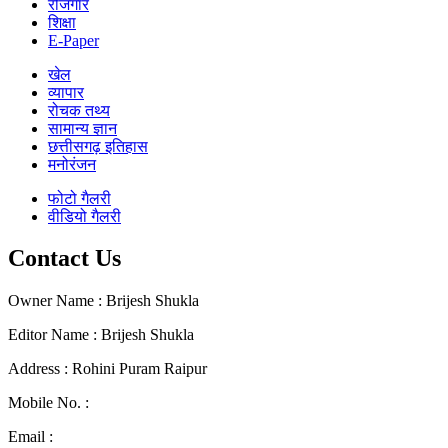
रोजगार
शिक्षा
E-Paper
खेल
व्यापार
रोचक तथ्य
सामान्य ज्ञान
छत्तीसगढ़ इतिहास
मनोरंजन
फोटो गैलरी
वीडियो गैलरी
Contact Us
Owner Name : Brijesh Shukla
Editor Name : Brijesh Shukla
Address : Rohini Puram Raipur
Mobile No. :
+91 96300 54047
Email :
mail2dainandini@gmail.com