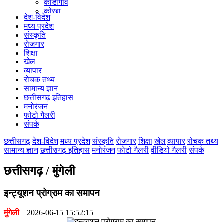
कोंडागांव
कोरबा
देश-विदेश
कोरिया
मध्य प्रदेश
महासमुंद
संस्कृति
मुंगेली
रोजगार
नारायणपुर
शिक्षा
रायगढ़
खेल
रायपुर
व्यापार
राजनांदगांव
रोचक तथ्य
सुकमा
सामान्य ज्ञान
सूरजपुर
छत्तीसगढ़ इतिहास
सरगुजा
मनोरंजन
गौरेला पेंड्रा मरवाही
फोटो गैलरी
खैरागढ़-छुईखदान-गंडई
संपर्क
मोहला मानपुर चौकी
सारंगढ़-बिलाईगढ़
छत्तीसगढ़
देश-विदेश
मध्य प्रदेश
संस्कृति
रोजगार
शिक्षा
खेल
व्यापार
रोचक तथ्य
मनेन्द्रगढ़ – चिरिमिरी – भरतपुर
सामान्य ज्ञान
छत्तीसगढ़ इतिहास
मनोरंजन
फोटो गैलरी
वीडियो गैलरी
संपर्क
सक्ति
छत्तीसगढ़ / मुंगेली
इन्ट्यूशन प्रोग्राम का समापन
मुंगेली
|
2026-06-15 15:52:15