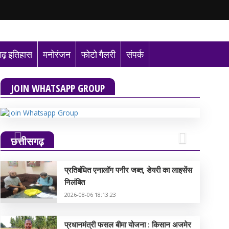
गढ़ इतिहास
मनोरंजन
फोटो गैलरी
संपर्क
JOIN WHATSAPP GROUP
छत्तीसगढ़
Previous
Next
प्रतिबंधित एनालॉग पनीर जब्त, डेयरी का लाइसेंस
निलंबित
2026-08-06 18:13:23
प्रधानमंत्री फसल बीमा योजना : किसान अजमेर