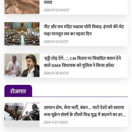
रास्ता
2026-07-22 12:42:57
नीट और राम मंदिर चढावा चोरी विवाद: हंगामे की भेंट
चढ़ा मानसून सत्र का पहला दिन
2026-07-22 12:37:17
'हड्डी तोड़ देंगे...', CM विजय पर विवादित बयान देने
वाले DMK विधायक को पुलिस ने किया अरेस्ट
2026-07-20 16:17:23
रोजगार
आयरन डोम, सेना भर्ती, बंकर... नाटो देशों को सताया
रूस-यूक्रेन संघर्ष के तीसरे विश्व युद्ध में बदलने का डर,
लड़ाई की तैयारी में जुटे
2024-11-25 11:03:13