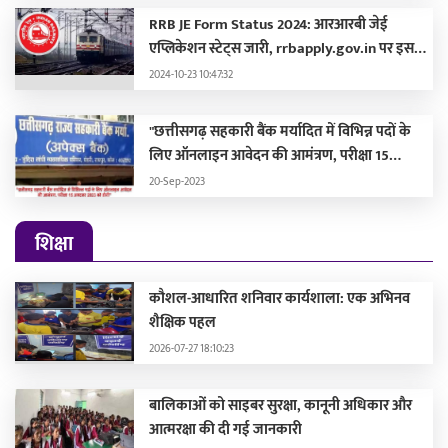
RRB JE Form Status 2024: आरआरबी जेई
एप्लिकेशन स्टेट्स जारी, rrbapply.gov.in पर इस
दिन आएगा एडमिट कार्ड
2024-10-23 10:47:32
"छत्तीसगढ़ सहकारी बैंक मर्यादित में विभिन्न पदों के
लिए ऑनलाइन आवेदन की आमंत्रण, परीक्षा 15
अक्टूबर 2023 को होगी"
20-Sep-2023
शिक्षा
कौशल-आधारित शनिवार कार्यशाला: एक अभिनव
शैक्षिक पहल
2026-07-27 18:10:23
बालिकाओं को साइबर सुरक्षा, कानूनी अधिकार और
आत्मरक्षा की दी गई जानकारी