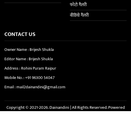
फोटो गैलरी
वीडियो गैलरी
CONTACT US
Owner Name : Brijesh Shukla
Editor Name : Brijesh Shukla
Address : Rohini Puram Raipur
Mobile No. :
+91 96300 54047
Email :
mail2dainandini@gmail.com
Copyright © 2021-2026. Dainandini | All Rights Reserved. Powered
By :
Softbit Solution
About Us
Privacy Policy
Terms & Conditions
Disclaimer