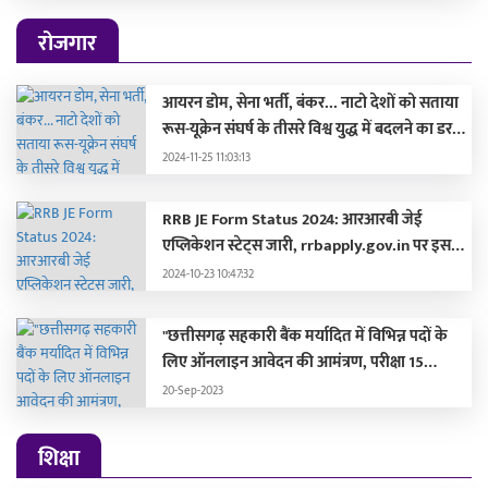
रोजगार
आयरन डोम, सेना भर्ती, बंकर... नाटो देशों को सताया
रूस-यूक्रेन संघर्ष के तीसरे विश्व युद्ध में बदलने का डर,
लड़ाई की तैयारी में जुटे
2024-11-25 11:03:13
RRB JE Form Status 2024: आरआरबी जेई
एप्लिकेशन स्टेट्स जारी, rrbapply.gov.in पर इस
दिन आएगा एडमिट कार्ड
2024-10-23 10:47:32
"छत्तीसगढ़ सहकारी बैंक मर्यादित में विभिन्न पदों के
लिए ऑनलाइन आवेदन की आमंत्रण, परीक्षा 15
अक्टूबर 2023 को होगी"
20-Sep-2023
शिक्षा