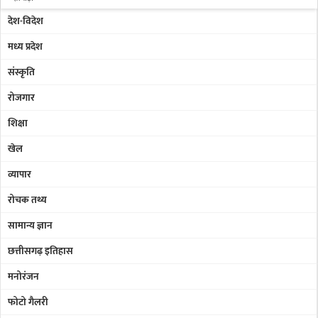
देश-विदेश
धमतरी
मध्य प्रदेश
दुर्ग
संस्कृति
गरियाबंद
रोजगार
जांजगीर-चाम्पा
शिक्षा
जशपुर
खेल
कबीरधाम
व्यापार
कांकेर
रोचक तथ्य
कोंडागांव
सामान्य ज्ञान
कोरबा
छत्तीसगढ़ इतिहास
कोरिया
मनोरंजन
महासमुंद
फोटो गैलरी