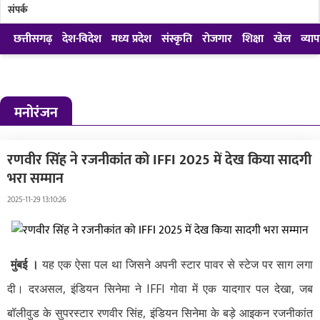
मुंगेली
संपर्क
नारायणपुर
छत्तीसगढ़
देश-विदेश
मध्य प्रदेश
संस्कृति
रोजगार
शिक्षा
खेल
व्याप
रायगढ़
रायपुर
मनोरंजन
राजनांदगांव
सुकमा
रणवीर सिंह ने रजनीकांत को IFFI 2025 में देख किया सादगी
सूरजपुर
भरा सम्मान
सरगुजा
2025-11-29 13:10:26
गौरेला पेंड्रा मरवाही
खैरागढ़-छुईखदान-गंडई
मुंबई ।
यह एक ऐसा पल था जिसने अपनी स्टार पावर से स्टेज पर साग लगा
मोहला मानपुर चौकी
दी। दरअसल, इंडियन सिनेमा ने IFFI गोवा में एक यादगार पल देखा, जब
सारंगढ़-बिलाईगढ़
बॉलीवुड के सुपरस्टार रणवीर सिंह, इंडियन सिनेमा के बड़े आइकन रजनीकांत