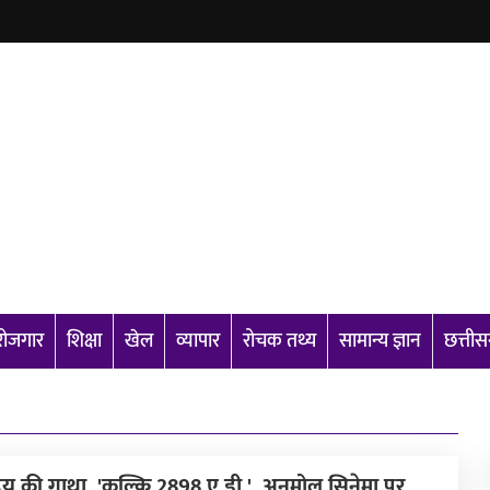
रोजगार
शिक्षा
खेल
व्यापार
रोचक तथ्य
सामान्य ज्ञान
छत्ती
उदय की गाथा, 'कल्कि 2898 ए.डी.', अनमोल सिनेमा पर