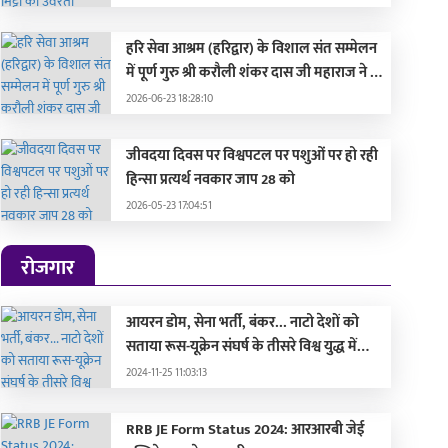
हरि सेवा आश्रम (हरिद्वार) के विशाल संत सम्मेलन
में पूर्ण गुरु श्री करौली शंकर दास जी महाराज ने की
सहभागिता, मुख्यमंत्री और दिग्गज संतों द्वारा हुए
2026-06-23 18:28:10
सम्मानित
जीवदया दिवस पर विश्वपटल पर पशुओं पर हो रही
हिन्सा प्रत्यर्थ नवकार जाप 28 को
2026-05-23 17:04:51
रोजगार
आयरन डोम, सेना भर्ती, बंकर... नाटो देशों को
सताया रूस-यूक्रेन संघर्ष के तीसरे विश्व युद्ध में
बदलने का डर, लड़ाई की तैयारी में जुटे
2024-11-25 11:03:13
RRB JE Form Status 2024: आरआरबी जेई