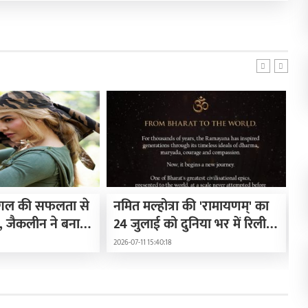
ंगल की सफलता से
नमित मल्होत्रा की 'रामायणम्' का
भ
 जैकलीन ने बनाई
24 जुलाई को दुनिया भर में रिलीज़
म
ई मिसाल
होगा ट्रेलर
क
2026-07-11 15:40:18
20