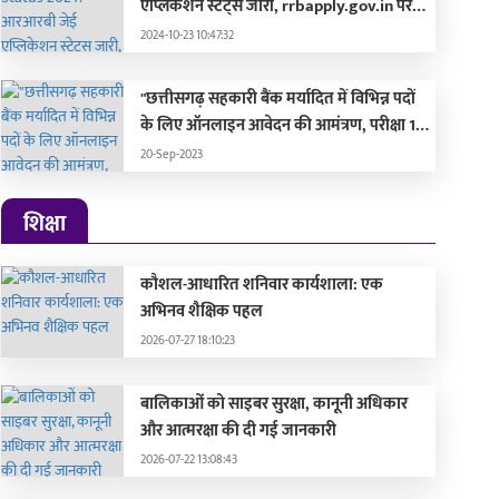
एप्लिकेशन स्टेट्स जारी, rrbapply.gov.in पर
इस दिन आएगा एडमिट कार्ड
2024-10-23 10:47:32
"छत्तीसगढ़ सहकारी बैंक मर्यादित में विभिन्न पदों
के लिए ऑनलाइन आवेदन की आमंत्रण, परीक्षा 15
अक्टूबर 2023 को होगी"
20-Sep-2023
शिक्षा
कौशल-आधारित शनिवार कार्यशाला: एक
अभिनव शैक्षिक पहल
ारतीय फिल्म व्यापार और इंडस्ट्री
राजामौली से प्रशांत नील 
2026-07-27 18:10:23
ें योगदान के लिए कोमल नाहटा
निर्देशकों के साथ NTR ने 
ो NIFFA का 'विमर्श सम्मान'
बड़ी फिल्में...
26-07-10 16:17:57
2026-07-07 13:29:58
बालिकाओं को साइबर सुरक्षा, कानूनी अधिकार
और आत्मरक्षा की दी गई जानकारी
2026-07-22 13:08:43