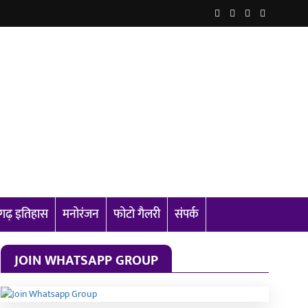
सगढ़ इतिहास
मनोरंजन
फोटो गैलरी
संपर्क
JOIN WHATSAPP GROUP