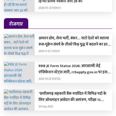
हिन्सा प्रत्यर्थ नवकार जाप 28 को
2026-05-23 17:04:51
रोजगार
आयरन डोम, सेना भर्ती, बंकर... नाटो देशों को सताया
रूस-यूक्रेन संघर्ष के तीसरे विश्व युद्ध में बदलने का डर,
लड़ाई की तैयारी में जुटे
2024-11-25 11:03:13
RRB JE Form Status 2024: आरआरबी जेई
एप्लिकेशन स्टेट्स जारी, rrbapply.gov.in पर इस
दिन आएगा एडमिट कार्ड
2024-10-23 10:47:32
"छत्तीसगढ़ सहकारी बैंक मर्यादित में विभिन्न पदों के
लिए ऑनलाइन आवेदन की आमंत्रण, परीक्षा 15
अक्टूबर 2023 को होगी"
20-Sep-2023