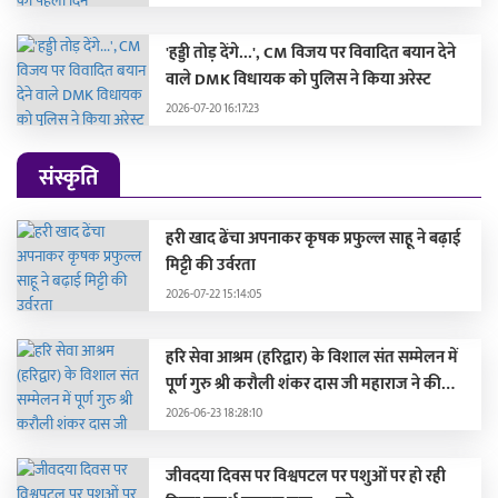
'हड्डी तोड़ देंगे...', CM विजय पर विवादित बयान देने
वाले DMK विधायक को पुलिस ने किया अरेस्ट
2026-07-20 16:17:23
संस्कृति
हरी खाद ढेंचा अपनाकर कृषक प्रफुल्ल साहू ने बढ़ाई
मिट्टी की उर्वरता
2026-07-22 15:14:05
हरि सेवा आश्रम (हरिद्वार) के विशाल संत सम्मेलन में
पूर्ण गुरु श्री करौली शंकर दास जी महाराज ने की
सहभागिता, मुख्यमंत्री और दिग्गज संतों द्वारा हुए
2026-06-23 18:28:10
सम्मानित
जीवदया दिवस पर विश्वपटल पर पशुओं पर हो रही