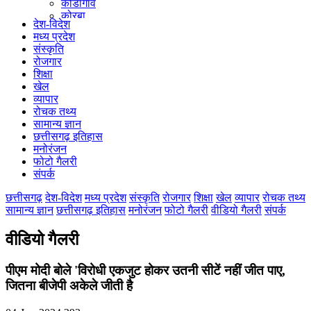
कोंडागांव
कोरबा
देश-विदेश
कोरिया
मध्य प्रदेश
महासमुंद
संस्कृति
मुंगेली
रोजगार
नारायणपुर
शिक्षा
रायगढ़
खेल
रायपुर
व्यापार
राजनांदगांव
रोचक तथ्य
सुकमा
सामान्य ज्ञान
सूरजपुर
छत्तीसगढ़ इतिहास
सरगुजा
मनोरंजन
गौरेला पेंड्रा मरवाही
फोटो गैलरी
खैरागढ़-छुईखदान-गंडई
संपर्क
मोहला मानपुर चौकी
सारंगढ़-बिलाईगढ़
छत्तीसगढ़
देश-विदेश
मध्य प्रदेश
संस्कृति
रोजगार
शिक्षा
खेल
व्यापार
रोचक तथ्य
मनेन्द्रगढ़ – चिरिमिरी – भरतपुर
सामान्य ज्ञान
छत्तीसगढ़ इतिहास
मनोरंजन
फोटो गैलरी
वीडियो गैलरी
संपर्क
सक्ति
वीडियो गैलरी
पीएम मोदी बोले 'विरोधी एकजुट होकर उतनी सीटें नहीं जीत पाए,
जितना बीजेपी अकेले जीती है