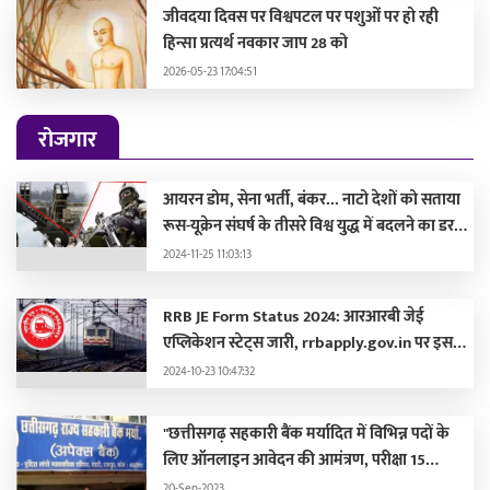
जीवदया दिवस पर विश्वपटल पर पशुओं पर हो रही
हिन्सा प्रत्यर्थ नवकार जाप 28 को
2026-05-23 17:04:51
रोजगार
आयरन डोम, सेना भर्ती, बंकर... नाटो देशों को सताया
रूस-यूक्रेन संघर्ष के तीसरे विश्व युद्ध में बदलने का डर,
लड़ाई की तैयारी में जुटे
2024-11-25 11:03:13
RRB JE Form Status 2024: आरआरबी जेई
एप्लिकेशन स्टेट्स जारी, rrbapply.gov.in पर इस
दिन आएगा एडमिट कार्ड
2024-10-23 10:47:32
"छत्तीसगढ़ सहकारी बैंक मर्यादित में विभिन्न पदों के
लिए ऑनलाइन आवेदन की आमंत्रण, परीक्षा 15
अक्टूबर 2023 को होगी"
20-Sep-2023