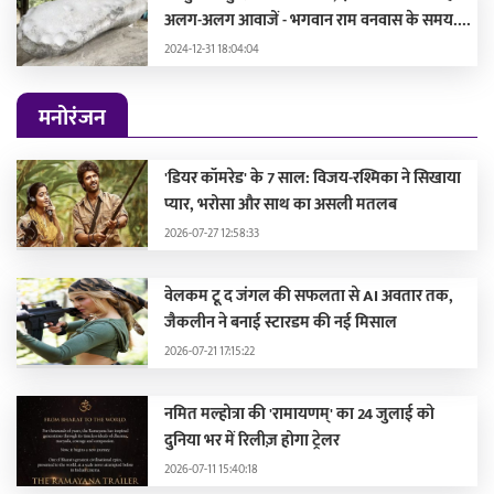
अलग-अलग आवाजें - भगवान राम वनवास के समय....
2024-12-31 18:04:04
मनोरंजन
'डियर कॉमरेड' के 7 साल: विजय-रश्मिका ने सिखाया
प्यार, भरोसा और साथ का असली मतलब
2026-07-27 12:58:33
वेलकम टू द जंगल की सफलता से AI अवतार तक,
जैकलीन ने बनाई स्टारडम की नई मिसाल
2026-07-21 17:15:22
नमित मल्होत्रा की 'रामायणम्' का 24 जुलाई को
दुनिया भर में रिलीज़ होगा ट्रेलर
2026-07-11 15:40:18