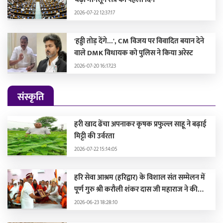
2026-07-22 12:37:17
'हड्डी तोड़ देंगे...', CM विजय पर विवादित बयान देने
वाले DMK विधायक को पुलिस ने किया अरेस्ट
2026-07-20 16:17:23
संस्कृति
हरी खाद ढेंचा अपनाकर कृषक प्रफुल्ल साहू ने बढ़ाई
मिट्टी की उर्वरता
2026-07-22 15:14:05
हरि सेवा आश्रम (हरिद्वार) के विशाल संत सम्मेलन में
पूर्ण गुरु श्री करौली शंकर दास जी महाराज ने की
सहभागिता, मुख्यमंत्री और दिग्गज संतों द्वारा हुए
2026-06-23 18:28:10
सम्मानित