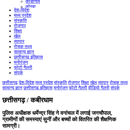
कोंडागांव
कोरबा
देश-विदेश
कोरिया
मध्य प्रदेश
महासमुंद
संस्कृति
मुंगेली
रोजगार
नारायणपुर
शिक्षा
रायगढ़
खेल
रायपुर
व्यापार
राजनांदगांव
रोचक तथ्य
सुकमा
सामान्य ज्ञान
सूरजपुर
छत्तीसगढ़ इतिहास
सरगुजा
मनोरंजन
गौरेला पेंड्रा मरवाही
फोटो गैलरी
खैरागढ़-छुईखदान-गंडई
संपर्क
मोहला मानपुर चौकी
सारंगढ़-बिलाईगढ़
छत्तीसगढ़
देश-विदेश
मध्य प्रदेश
संस्कृति
रोजगार
शिक्षा
खेल
व्यापार
रोचक तथ्य
मनेन्द्रगढ़ – चिरिमिरी – भरतपुर
सामान्य ज्ञान
छत्तीसगढ़ इतिहास
मनोरंजन
फोटो गैलरी
वीडियो गैलरी
संपर्क
सक्ति
छत्तीसगढ़ / कबीरधाम
पुलिस अधीक्षक धर्मेन्द्र सिंह ने वनांचल में लगाई जनचौपाल,
ग्रामीणों की समस्याएं सुनीं और बच्चों को वितरित की शैक्षणिक
सामग्री।