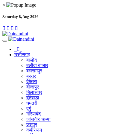
×
Saturday 8, Aug 2026
छत्तीसगढ़
बालोद
बलौदा बाजार
बलरामपुर
बस्तर
बेमेतरा
बीजापुर
बिलासपुर
दंतेवाड़ा
धमतरी
दुर्ग
गरियाबंद
जांजगीर-चाम्पा
जशपुर
कबीरधाम