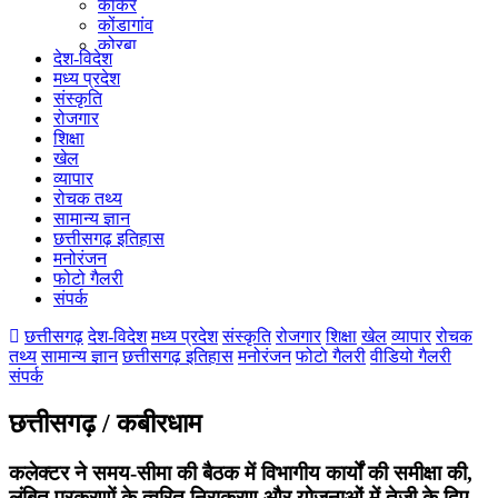
कांकेर
कोंडागांव
कोरबा
देश-विदेश
कोरिया
मध्य प्रदेश
महासमुंद
संस्कृति
मुंगेली
रोजगार
नारायणपुर
शिक्षा
रायगढ़
खेल
रायपुर
व्यापार
राजनांदगांव
रोचक तथ्य
सुकमा
सामान्य ज्ञान
सूरजपुर
छत्तीसगढ़ इतिहास
सरगुजा
मनोरंजन
गौरेला पेंड्रा मरवाही
फोटो गैलरी
खैरागढ़-छुईखदान-गंडई
संपर्क
मोहला मानपुर चौकी
सारंगढ़-बिलाईगढ़
छत्तीसगढ़
देश-विदेश
मध्य प्रदेश
संस्कृति
रोजगार
शिक्षा
खेल
व्यापार
रोचक
मनेन्द्रगढ़ – चिरिमिरी – भरतपुर
तथ्य
सामान्य ज्ञान
छत्तीसगढ़ इतिहास
मनोरंजन
फोटो गैलरी
वीडियो गैलरी
सक्ति
संपर्क
छत्तीसगढ़ / कबीरधाम
कलेक्टर ने समय-सीमा की बैठक में विभागीय कार्यों की समीक्षा की,
लंबित प्रकरणों के त्वरित निराकरण और योजनाओं में तेजी के दिए