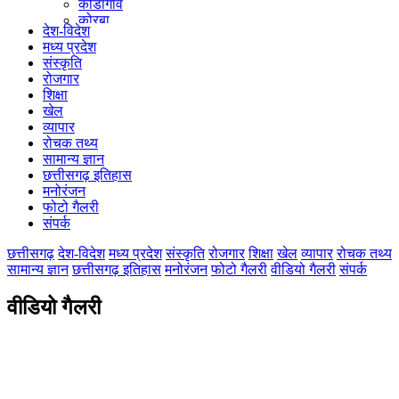
कोंडागांव
कोरबा
देश-विदेश
कोरिया
मध्य प्रदेश
महासमुंद
संस्कृति
मुंगेली
रोजगार
नारायणपुर
शिक्षा
रायगढ़
खेल
रायपुर
व्यापार
राजनांदगांव
रोचक तथ्य
सुकमा
सामान्य ज्ञान
सूरजपुर
छत्तीसगढ़ इतिहास
सरगुजा
मनोरंजन
गौरेला पेंड्रा मरवाही
फोटो गैलरी
खैरागढ़-छुईखदान-गंडई
संपर्क
मोहला मानपुर चौकी
सारंगढ़-बिलाईगढ़
छत्तीसगढ़
देश-विदेश
मध्य प्रदेश
संस्कृति
रोजगार
शिक्षा
खेल
व्यापार
रोचक तथ्य
मनेन्द्रगढ़ – चिरिमिरी – भरतपुर
सामान्य ज्ञान
छत्तीसगढ़ इतिहास
मनोरंजन
फोटो गैलरी
वीडियो गैलरी
संपर्क
सक्ति
वीडियो गैलरी