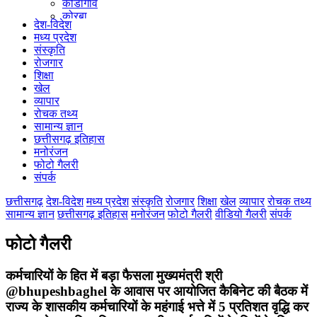
कोंडागांव
कोरबा
देश-विदेश
कोरिया
मध्य प्रदेश
महासमुंद
संस्कृति
मुंगेली
रोजगार
नारायणपुर
शिक्षा
रायगढ़
खेल
रायपुर
व्यापार
राजनांदगांव
रोचक तथ्य
सुकमा
सामान्य ज्ञान
सूरजपुर
छत्तीसगढ़ इतिहास
सरगुजा
मनोरंजन
गौरेला पेंड्रा मरवाही
फोटो गैलरी
खैरागढ़-छुईखदान-गंडई
संपर्क
मोहला मानपुर चौकी
सारंगढ़-बिलाईगढ़
छत्तीसगढ़
देश-विदेश
मध्य प्रदेश
संस्कृति
रोजगार
शिक्षा
खेल
व्यापार
रोचक तथ्य
मनेन्द्रगढ़ – चिरिमिरी – भरतपुर
सामान्य ज्ञान
छत्तीसगढ़ इतिहास
मनोरंजन
फोटो गैलरी
वीडियो गैलरी
संपर्क
सक्ति
फोटो गैलरी
कर्मचारियों के हित में बड़ा फैसला मुख्यमंत्री श्री
@bhupeshbaghel के आवास पर आयोजित कैबिनेट की बैठक में
राज्य के शासकीय कर्मचारियों के महंगाई भत्ते में 5 प्रतिशत वृद्धि कर