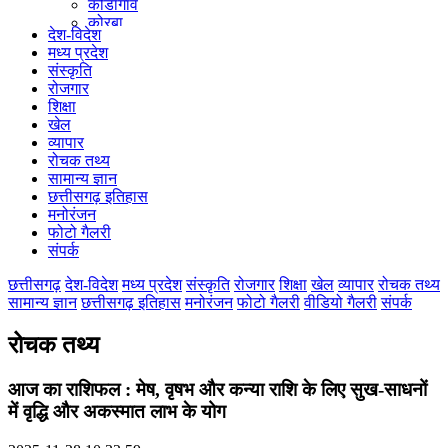
कोंडागांव
कोरबा
देश-विदेश
कोरिया
मध्य प्रदेश
महासमुंद
संस्कृति
मुंगेली
रोजगार
नारायणपुर
शिक्षा
रायगढ़
खेल
रायपुर
व्यापार
राजनांदगांव
रोचक तथ्य
सुकमा
सामान्य ज्ञान
सूरजपुर
छत्तीसगढ़ इतिहास
सरगुजा
मनोरंजन
गौरेला पेंड्रा मरवाही
फोटो गैलरी
खैरागढ़-छुईखदान-गंडई
संपर्क
मोहला मानपुर चौकी
सारंगढ़-बिलाईगढ़
छत्तीसगढ़
देश-विदेश
मध्य प्रदेश
संस्कृति
रोजगार
शिक्षा
खेल
व्यापार
रोचक तथ्य
मनेन्द्रगढ़ – चिरिमिरी – भरतपुर
सामान्य ज्ञान
छत्तीसगढ़ इतिहास
मनोरंजन
फोटो गैलरी
वीडियो गैलरी
संपर्क
सक्ति
रोचक तथ्य
आज का राशिफल : मेष, वृषभ और कन्या राशि के लिए सुख-साधनों
में वृद्धि और अकस्मात लाभ के योग