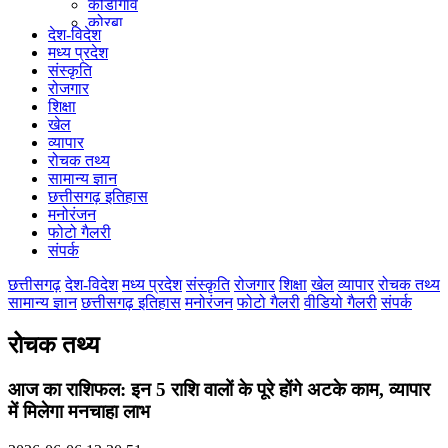
कोंडागांव
कोरबा
देश-विदेश
कोरिया
मध्य प्रदेश
महासमुंद
संस्कृति
मुंगेली
रोजगार
नारायणपुर
शिक्षा
रायगढ़
खेल
रायपुर
व्यापार
राजनांदगांव
रोचक तथ्य
सुकमा
सामान्य ज्ञान
सूरजपुर
छत्तीसगढ़ इतिहास
सरगुजा
मनोरंजन
गौरेला पेंड्रा मरवाही
फोटो गैलरी
खैरागढ़-छुईखदान-गंडई
संपर्क
मोहला मानपुर चौकी
सारंगढ़-बिलाईगढ़
छत्तीसगढ़
देश-विदेश
मध्य प्रदेश
संस्कृति
रोजगार
शिक्षा
खेल
व्यापार
रोचक तथ्य
मनेन्द्रगढ़ – चिरिमिरी – भरतपुर
सामान्य ज्ञान
छत्तीसगढ़ इतिहास
मनोरंजन
फोटो गैलरी
वीडियो गैलरी
संपर्क
सक्ति
रोचक तथ्य
आज का राशिफल: इन 5 राशि वालों के पूरे होंगे अटके काम, व्यापार
में मिलेगा मनचाहा लाभ