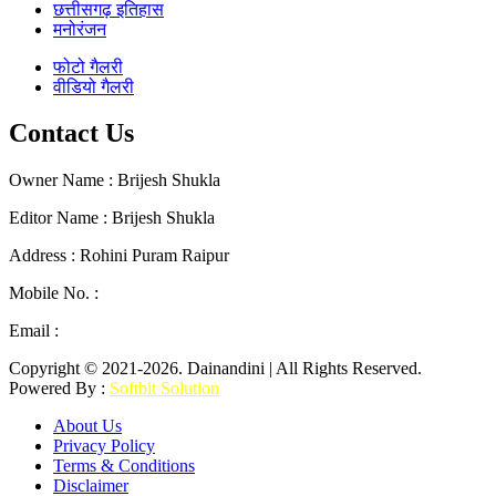
छत्तीसगढ़ इतिहास
मनोरंजन
फोटो गैलरी
वीडियो गैलरी
Contact Us
Owner Name : Brijesh Shukla
Editor Name : Brijesh Shukla
Address : Rohini Puram Raipur
Mobile No. :
+91 96300 54047
Email :
mail2dainandini@gmail.com
Copyright © 2021-2026. Dainandini | All Rights Reserved.
Powered By :
Softbit Solution
About Us
Privacy Policy
Terms & Conditions
Disclaimer