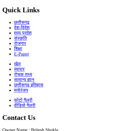
Quick Links
छत्तीसगढ़
देश-विदेश
मध्य प्रदेश
संस्कृति
रोजगार
शिक्षा
E-Paper
खेल
व्यापार
रोचक तथ्य
सामान्य ज्ञान
छत्तीसगढ़ इतिहास
मनोरंजन
फोटो गैलरी
वीडियो गैलरी
Contact Us
Owner Name : Brijesh Shukla