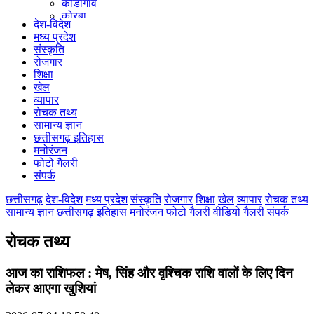
कोंडागांव
कोरबा
देश-विदेश
कोरिया
मध्य प्रदेश
महासमुंद
संस्कृति
मुंगेली
रोजगार
नारायणपुर
शिक्षा
रायगढ़
खेल
रायपुर
व्यापार
राजनांदगांव
रोचक तथ्य
सुकमा
सामान्य ज्ञान
सूरजपुर
छत्तीसगढ़ इतिहास
सरगुजा
मनोरंजन
गौरेला पेंड्रा मरवाही
फोटो गैलरी
खैरागढ़-छुईखदान-गंडई
संपर्क
मोहला मानपुर चौकी
सारंगढ़-बिलाईगढ़
छत्तीसगढ़
देश-विदेश
मध्य प्रदेश
संस्कृति
रोजगार
शिक्षा
खेल
व्यापार
रोचक तथ्य
मनेन्द्रगढ़ – चिरिमिरी – भरतपुर
सामान्य ज्ञान
छत्तीसगढ़ इतिहास
मनोरंजन
फोटो गैलरी
वीडियो गैलरी
संपर्क
सक्ति
रोचक तथ्य
आज का राशिफल : मेष, सिंह और वृश्चिक राशि वालों के लिए दिन
लेकर आएगा खुशियां