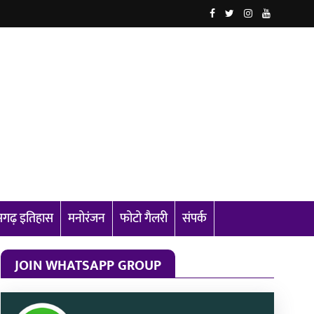
ीसगढ़ इतिहास
मनोरंजन
फोटो गैलरी
संपर्क
JOIN WHATSAPP GROUP