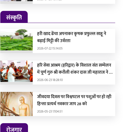
संस्कृति
हरी खाद ढेंचा अपनाकर कृषक प्रफुल्ल साहू ने
बढ़ाई मिट्टी की उर्वरता
2026-07-22 15:14:05
हरि सेवा आश्रम (हरिद्वार) के विशाल संत सम्मेलन
में पूर्ण गुरु श्री करौली शंकर दास जी महाराज ने की
सहभागिता, मुख्यमंत्री और दिग्गज संतों द्वारा हुए
2026-06-23 18:28:10
सम्मानित
जीवदया दिवस पर विश्वपटल पर पशुओं पर हो रही
हिन्सा प्रत्यर्थ नवकार जाप 28 को
2026-05-23 17:04:51
ो सीखेगा वही जीतेगा : पीएम
स्ट्रेट होरमुज विवादः समझौत
रोजगार