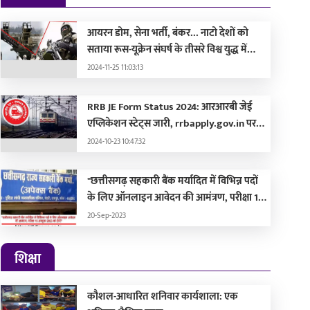
ोदी
बेहद करीब ईरान, अमेरिक
ओमान!
26-08-08 13:56:27
2026-08-08 12:53:17
आयरन डोम, सेना भर्ती, बंकर... नाटो देशों को
सताया रूस-यूक्रेन संघर्ष के तीसरे विश्व युद्ध में
बदलने का डर, लड़ाई की तैयारी में जुटे
2024-11-25 11:03:13
RRB JE Form Status 2024: आरआरबी जेई
एप्लिकेशन स्टेट्स जारी, rrbapply.gov.in पर
इस दिन आएगा एडमिट कार्ड
2024-10-23 10:47:32
"छत्तीसगढ़ सहकारी बैंक मर्यादित में विभिन्न पदों
के लिए ऑनलाइन आवेदन की आमंत्रण, परीक्षा 15
अक्टूबर 2023 को होगी"
20-Sep-2023
शिक्षा
कौशल-आधारित शनिवार कार्यशाला: एक