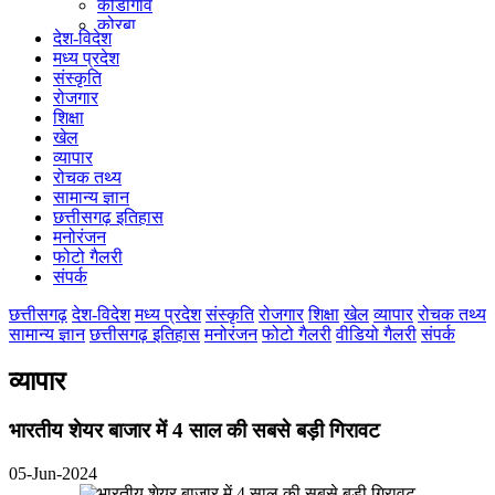
कोंडागांव
कोरबा
देश-विदेश
कोरिया
मध्य प्रदेश
महासमुंद
संस्कृति
मुंगेली
रोजगार
नारायणपुर
शिक्षा
रायगढ़
खेल
रायपुर
व्यापार
राजनांदगांव
रोचक तथ्य
सुकमा
सामान्य ज्ञान
सूरजपुर
छत्तीसगढ़ इतिहास
सरगुजा
मनोरंजन
गौरेला पेंड्रा मरवाही
फोटो गैलरी
खैरागढ़-छुईखदान-गंडई
संपर्क
मोहला मानपुर चौकी
सारंगढ़-बिलाईगढ़
छत्तीसगढ़
देश-विदेश
मध्य प्रदेश
संस्कृति
रोजगार
शिक्षा
खेल
व्यापार
रोचक तथ्य
मनेन्द्रगढ़ – चिरिमिरी – भरतपुर
सामान्य ज्ञान
छत्तीसगढ़ इतिहास
मनोरंजन
फोटो गैलरी
वीडियो गैलरी
संपर्क
सक्ति
व्यापार
भारतीय शेयर बाजार में 4 साल की सबसे बड़ी गिरावट
05-Jun-2024