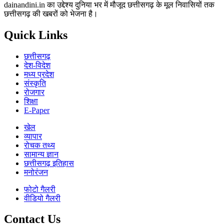
dainandini.in का उद्देश्य दुनिया भर में मौजूद छत्तीसगढ़ के मूल निवासियों तक
छत्तीसगढ़ की खबरों को भेजना है।
Quick Links
छत्तीसगढ़
देश-विदेश
मध्य प्रदेश
संस्कृति
रोजगार
शिक्षा
E-Paper
खेल
व्यापार
रोचक तथ्य
सामान्य ज्ञान
छत्तीसगढ़ इतिहास
मनोरंजन
फोटो गैलरी
वीडियो गैलरी
Contact Us