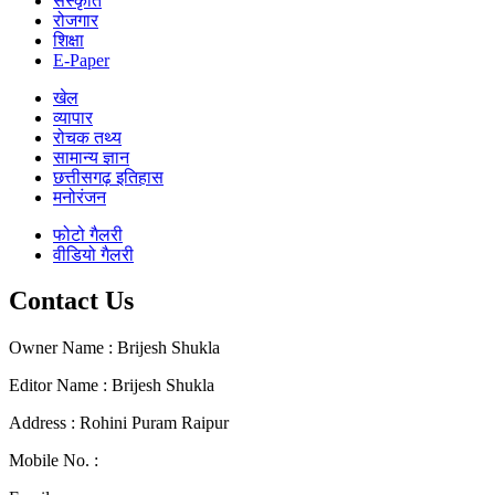
संस्कृति
रोजगार
शिक्षा
E-Paper
खेल
व्यापार
रोचक तथ्य
सामान्य ज्ञान
छत्तीसगढ़ इतिहास
मनोरंजन
फोटो गैलरी
वीडियो गैलरी
Contact Us
Owner Name : Brijesh Shukla
Editor Name : Brijesh Shukla
Address : Rohini Puram Raipur
Mobile No. :
+91 96300 54047