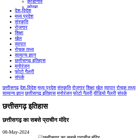
कोंडागांव
कोरबा
देश-विदेश
कोरिया
मध्य प्रदेश
महासमुंद
संस्कृति
मुंगेली
रोजगार
नारायणपुर
शिक्षा
रायगढ़
खेल
रायपुर
व्यापार
राजनांदगांव
रोचक तथ्य
सुकमा
सामान्य ज्ञान
सूरजपुर
छत्तीसगढ़ इतिहास
सरगुजा
मनोरंजन
गौरेला पेंड्रा मरवाही
फोटो गैलरी
खैरागढ़-छुईखदान-गंडई
संपर्क
मोहला मानपुर चौकी
सारंगढ़-बिलाईगढ़
छत्तीसगढ़
देश-विदेश
मध्य प्रदेश
संस्कृति
रोजगार
शिक्षा
खेल
व्यापार
रोचक तथ्य
मनेन्द्रगढ़ – चिरिमिरी – भरतपुर
सामान्य ज्ञान
छत्तीसगढ़ इतिहास
मनोरंजन
फोटो गैलरी
वीडियो गैलरी
संपर्क
सक्ति
छत्तीसगढ़ इतिहास
छत्तीसगढ़ का सबसे प्राचीन मंदिर
08-May-2024