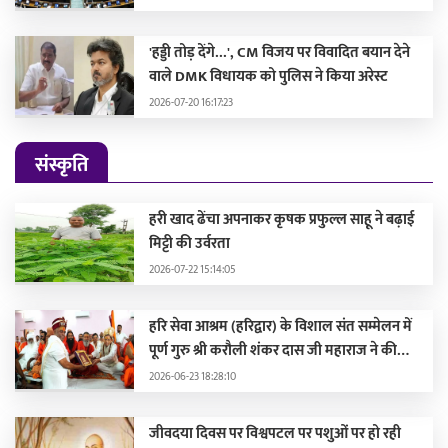
'हड्डी तोड़ देंगे...', CM विजय पर विवादित बयान देने
वाले DMK विधायक को पुलिस ने किया अरेस्ट
2026-07-20 16:17:23
संस्कृति
हरी खाद ढेंचा अपनाकर कृषक प्रफुल्ल साहू ने बढ़ाई
मिट्टी की उर्वरता
2026-07-22 15:14:05
हरि सेवा आश्रम (हरिद्वार) के विशाल संत सम्मेलन में
पूर्ण गुरु श्री करौली शंकर दास जी महाराज ने की
सहभागिता, मुख्यमंत्री और दिग्गज संतों द्वारा हुए
2026-06-23 18:28:10
सम्मानित
जीवदया दिवस पर विश्वपटल पर पशुओं पर हो रही