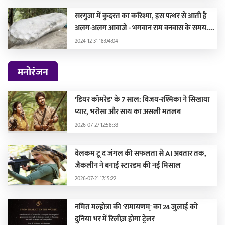
सरगुजा में कुदरत का करिश्मा, इस पत्थर से आती है
अलग-अलग आवाजें - भगवान राम वनवास के समय....
2024-12-31 18:04:04
मनोरंजन
'डियर कॉमरेड' के 7 साल: विजय-रश्मिका ने सिखाया
प्यार, भरोसा और साथ का असली मतलब
2026-07-27 12:58:33
वेलकम टू द जंगल की सफलता से AI अवतार तक,
जैकलीन ने बनाई स्टारडम की नई मिसाल
2026-07-21 17:15:22
नमित मल्होत्रा की 'रामायणम्' का 24 जुलाई को
दुनिया भर में रिलीज़ होगा ट्रेलर