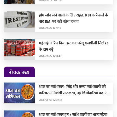
2026-06-13 15:43:50
होम लोन लेने वालों के लिए राहत, RBI के फैसले के
बाद EMI पर नहीं बढ़ेगा दबाव
2026-06-07 17:21:13
महंगाई ने फिर दिया झटका: घरेलू एलपीजी सिलेंडर
के दाम बढ़े
2026-06-07 17:18:42
रोचक तथ्य
आज का राशिफल : सिंह और कन्या राशिवालों को
करियर में मिलेगी सफलता, नई जिम्मेदारियां बढ़ाएंगी
मान-सम्मान
2026-08-09 12:02:36
आज का राशिफल इन 5 राशि वालों का भाग्य रहेगा