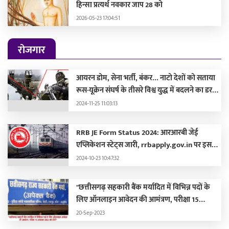
हिन्सा प्रत्यर्थ नवकार जाप 28 को
2026-05-23 17:04:51
रोजगार
आयरन डोम, सेना भर्ती, बंकर... नाटो देशों को सताया
रूस-यूक्रेन संघर्ष के तीसरे विश्व युद्ध में बदलने का डर,
लड़ाई की तैयारी में जुटे
2024-11-25 11:03:13
RRB JE Form Status 2024: आरआरबी जेई
एप्लिकेशन स्टेट्स जारी, rrbapply.gov.in पर इस
दिन आएगा एडमिट कार्ड
2024-10-23 10:47:32
"छत्तीसगढ़ सहकारी बैंक मर्यादित में विभिन्न पदों के
लिए ऑनलाइन आवेदन की आमंत्रण, परीक्षा 15
अक्टूबर 2023 को होगी"
20-Sep-2023