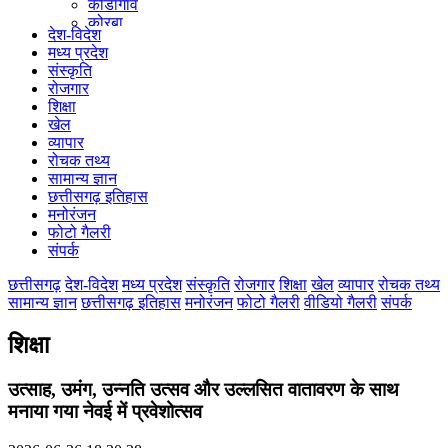
कोंडागांव
कोरबा
देश-विदेश
कोरिया
मध्य प्रदेश
महासमुंद
संस्कृति
मुंगेली
रोजगार
नारायणपुर
शिक्षा
रायगढ़
खेल
रायपुर
व्यापार
राजनांदगांव
रोचक तथ्य
सुकमा
सामान्य ज्ञान
सूरजपुर
छत्तीसगढ़ इतिहास
सरगुजा
मनोरंजन
गौरेला पेंड्रा मरवाही
फोटो गैलरी
खैरागढ़-छुईखदान-गंडई
संपर्क
मोहला मानपुर चौकी
सारंगढ़-बिलाईगढ़
छत्तीसगढ़
देश-विदेश
मध्य प्रदेश
संस्कृति
रोजगार
शिक्षा
खेल
व्यापार
रोचक तथ्य
मनेन्द्रगढ़ – चिरिमिरी – भरतपुर
सामान्य ज्ञान
छत्तीसगढ़ इतिहास
मनोरंजन
फोटो गैलरी
वीडियो गैलरी
संपर्क
सक्ति
शिक्षा
उत्साह, उमंग, उन्नति उत्सव और उल्लसित वातावरण के साथ
मनाया गया नेवई में प्रवेशोत्सव