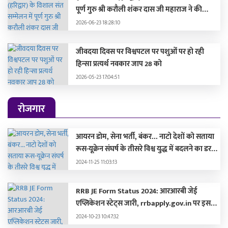
पूर्ण गुरु श्री करौली शंकर दास जी महाराज ने की
सहभागिता, मुख्यमंत्री और दिग्गज संतों द्वारा हुए
2026-06-23 18:28:10
सम्मानित
जीवदया दिवस पर विश्वपटल पर पशुओं पर हो रही
हिन्सा प्रत्यर्थ नवकार जाप 28 को
2026-05-23 17:04:51
रोजगार
आयरन डोम, सेना भर्ती, बंकर... नाटो देशों को सताया
रूस-यूक्रेन संघर्ष के तीसरे विश्व युद्ध में बदलने का डर,
लड़ाई की तैयारी में जुटे
2024-11-25 11:03:13
RRB JE Form Status 2024: आरआरबी जेई
एप्लिकेशन स्टेट्स जारी, rrbapply.gov.in पर इस
दिन आएगा एडमिट कार्ड
2024-10-23 10:47:32