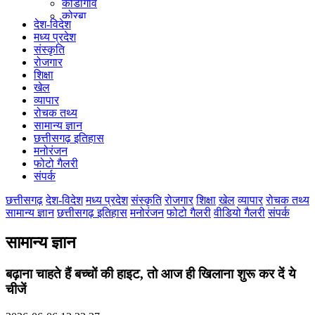
कोंडागांव
कोरबा
देश-विदेश
कोरिया
मध्य प्रदेश
महासमुंद
संस्कृति
मुंगेली
रोजगार
नारायणपुर
शिक्षा
रायगढ़
खेल
रायपुर
व्यापार
राजनांदगांव
रोचक तथ्य
सुकमा
सामान्य ज्ञान
सूरजपुर
छत्तीसगढ़ इतिहास
सरगुजा
मनोरंजन
गौरेला पेंड्रा मरवाही
फोटो गैलरी
खैरागढ़-छुईखदान-गंडई
संपर्क
मोहला मानपुर चौकी
सारंगढ़-बिलाईगढ़
छत्तीसगढ़
देश-विदेश
मध्य प्रदेश
संस्कृति
रोजगार
शिक्षा
खेल
व्यापार
रोचक तथ्य
मनेन्द्रगढ़ – चिरिमिरी – भरतपुर
सामान्य ज्ञान
छत्तीसगढ़ इतिहास
मनोरंजन
फोटो गैलरी
वीडियो गैलरी
संपर्क
सक्ति
सामान्य ज्ञान
बढ़ाना चाहते हैं बच्चों की हाइट, तो आज ही खिलाना शुरू कर दें ये
चीजें