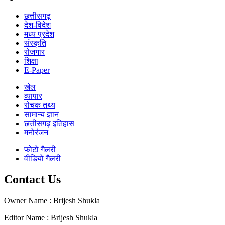
छत्तीसगढ़
देश-विदेश
मध्य प्रदेश
संस्कृति
रोजगार
शिक्षा
E-Paper
खेल
व्यापार
रोचक तथ्य
सामान्य ज्ञान
छत्तीसगढ़ इतिहास
मनोरंजन
फोटो गैलरी
वीडियो गैलरी
Contact Us
Owner Name : Brijesh Shukla
Editor Name : Brijesh Shukla