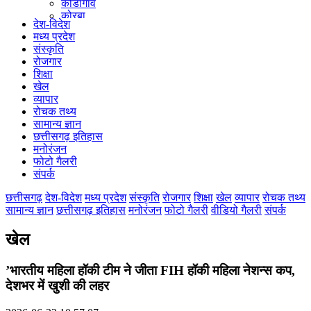
कोंडागांव
कोरबा
देश-विदेश
कोरिया
मध्य प्रदेश
महासमुंद
संस्कृति
मुंगेली
रोजगार
नारायणपुर
शिक्षा
रायगढ़
खेल
रायपुर
व्यापार
राजनांदगांव
रोचक तथ्य
सुकमा
सामान्य ज्ञान
सूरजपुर
छत्तीसगढ़ इतिहास
सरगुजा
मनोरंजन
गौरेला पेंड्रा मरवाही
फोटो गैलरी
खैरागढ़-छुईखदान-गंडई
संपर्क
मोहला मानपुर चौकी
सारंगढ़-बिलाईगढ़
छत्तीसगढ़
देश-विदेश
मध्य प्रदेश
संस्कृति
रोजगार
शिक्षा
खेल
व्यापार
रोचक तथ्य
मनेन्द्रगढ़ – चिरिमिरी – भरतपुर
सामान्य ज्ञान
छत्तीसगढ़ इतिहास
मनोरंजन
फोटो गैलरी
वीडियो गैलरी
संपर्क
सक्ति
खेल
’भारतीय महिला हॉकी टीम ने जीता FIH हॉकी महिला नेशन्स कप,
देशभर में खुशी की लहर