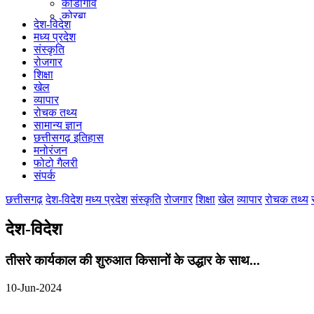
कोंडागांव
कोरबा
देश-विदेश
कोरिया
मध्य प्रदेश
महासमुंद
संस्कृति
मुंगेली
रोजगार
नारायणपुर
शिक्षा
रायगढ़
खेल
रायपुर
व्यापार
राजनांदगांव
रोचक तथ्य
सुकमा
सामान्य ज्ञान
सूरजपुर
छत्तीसगढ़ इतिहास
सरगुजा
मनोरंजन
गौरेला पेंड्रा मरवाही
फोटो गैलरी
खैरागढ़-छुईखदान-गंडई
संपर्क
मोहला मानपुर चौकी
सारंगढ़-बिलाईगढ़
छत्तीसगढ़
देश-विदेश
मध्य प्रदेश
संस्कृति
रोजगार
शिक्षा
खेल
व्यापार
रोचक तथ्य
मनेन्द्रगढ़ – चिरिमिरी – भरतपुर
सक्ति
देश-विदेश
तीसरे कार्यकाल की शुरुआत किसानों के उद्धार के साथ...
10-Jun-2024