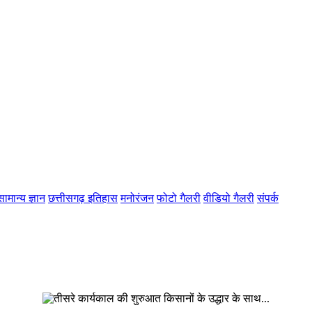
सामान्य ज्ञान
छत्तीसगढ़ इतिहास
मनोरंजन
फोटो गैलरी
वीडियो गैलरी
संपर्क