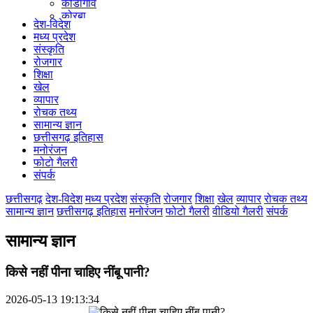
कोंडागांव
कोरबा
देश-विदेश
कोरिया
मध्य प्रदेश
महासमुंद
संस्कृति
मुंगेली
रोजगार
नारायणपुर
शिक्षा
रायगढ़
खेल
रायपुर
व्यापार
राजनांदगांव
रोचक तथ्य
सुकमा
सामान्य ज्ञान
सूरजपुर
छत्तीसगढ़ इतिहास
सरगुजा
मनोरंजन
गौरेला पेंड्रा मरवाही
फोटो गैलरी
खैरागढ़-छुईखदान-गंडई
संपर्क
मोहला मानपुर चौकी
सारंगढ़-बिलाईगढ़
छत्तीसगढ़
देश-विदेश
मध्य प्रदेश
संस्कृति
रोजगार
शिक्षा
खेल
व्यापार
रोचक तथ्य
मनेन्द्रगढ़ – चिरिमिरी – भरतपुर
सामान्य ज्ञान
छत्तीसगढ़ इतिहास
मनोरंजन
फोटो गैलरी
वीडियो गैलरी
संपर्क
सक्ति
सामान्य ज्ञान
किसे नहीं पीना चाहिए नींबू पानी?
2026-05-13 19:13:34