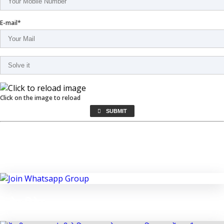
E-mail*
Click on the image to reload
SUBMIT
JOIN WHATSAPP GROUP
देश-विदेश
Previous
Next