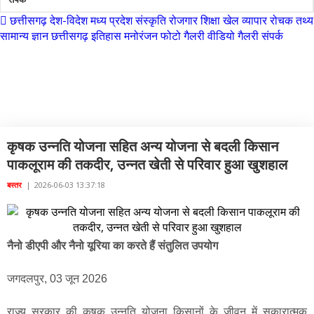
छत्तीसगढ़
देश-विदेश
मध्य प्रदेश
संस्कृति
रोजगार
शिक्षा
खेल
व्यापार
रोचक तथ्य
नारायणपुर
सामान्य ज्ञान
छत्तीसगढ़ इतिहास
मनोरंजन
फोटो गैलरी
वीडियो गैलरी
संपर्क
रायगढ़
रायपुर
छत्तीसगढ़ / बस्तर
राजनांदगांव
सुकमा
कृषक उन्नति योजना सहित अन्य योजना से बदली किसान
सूरजपुर
पाकलूराम की तकदीर, उन्नत खेती से परिवार हुआ खुशहाल
सरगुजा
बस्तर
|
2026-06-03 13:37:18
गौरेला पेंड्रा मरवाही
खैरागढ़-छुईखदान-गंडई
नैनो डीएपी और नैनो यूरिया का करते हैं संतुलित उपयोग
मोहला मानपुर चौकी
जगदलपुर, 03 जून 2026
सारंगढ़-बिलाईगढ़
राज्य सरकार की कृषक उन्नति योजना किसानों के जीवन में सकारात्मक
मनेन्द्रगढ़ – चिरिमिरी – भरतपुर