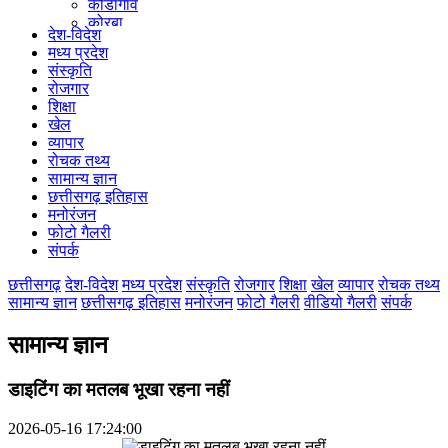
कोंडागांव
कोरबा
देश-विदेश
कोरिया
मध्य प्रदेश
महासमुंद
संस्कृति
मुंगेली
रोजगार
नारायणपुर
शिक्षा
रायगढ़
खेल
रायपुर
व्यापार
राजनांदगांव
रोचक तथ्य
सुकमा
सामान्य ज्ञान
सूरजपुर
छत्तीसगढ़ इतिहास
सरगुजा
मनोरंजन
गौरेला पेंड्रा मरवाही
फोटो गैलरी
खैरागढ़-छुईखदान-गंडई
संपर्क
मोहला मानपुर चौकी
सारंगढ़-बिलाईगढ़
छत्तीसगढ़
देश-विदेश
मध्य प्रदेश
संस्कृति
रोजगार
शिक्षा
खेल
व्यापार
रोचक तथ्य
मनेन्द्रगढ़ – चिरिमिरी – भरतपुर
सामान्य ज्ञान
छत्तीसगढ़ इतिहास
मनोरंजन
फोटो गैलरी
वीडियो गैलरी
संपर्क
सक्ति
सामान्य ज्ञान
डाइटिंग का मतलब भूखा रहना नहीं
2026-05-16 17:24:00